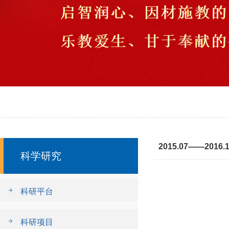
2015.07——20
科学研究
科研平台
科研项目