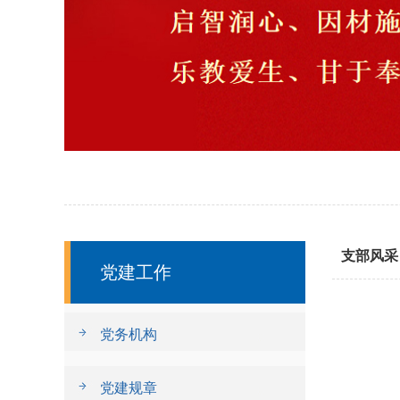
支部风采
党建工作
党务机构
党建规章